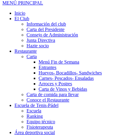
MENÚ PRINCIPAL
Inicio
El Club
Información del club
Carta del Presidente
Consejo de Administración
Junta Directiva
Hazte socio
Restaurante
Carta
Menú Fin de Semana
Entrantes
Huevos- Bocadillos- Sandwiches
Carnes- Pescados- Ensaladas
Arroces y Postres
Carta de Vinos y Bebidas
Carta de comida para llevar
Conoce el Restaurante
Escuela de Tenis-Pádel
Escuela
Ranking
Equipo técnico
Fisioterapeuta
Área deportiva social