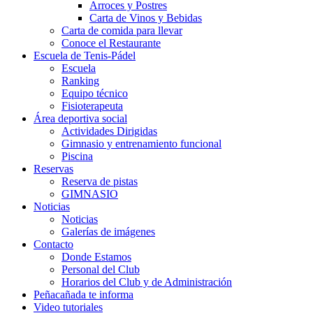
Arroces y Postres
Carta de Vinos y Bebidas
Carta de comida para llevar
Conoce el Restaurante
Escuela de Tenis-Pádel
Escuela
Ranking
Equipo técnico
Fisioterapeuta
Área deportiva social
Actividades Dirigidas
Gimnasio y entrenamiento funcional
Piscina
Reservas
Reserva de pistas
GIMNASIO
Noticias
Noticias
Galerías de imágenes
Contacto
Donde Estamos
Personal del Club
Horarios del Club y de Administración
Peñacañada te informa
Video tutoriales