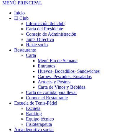
MENÚ PRINCIPAL
Inicio
El Club
Información del club
Carta del Presidente
Consejo de Administración
Junta Directiva
Hazte socio
Restaurante
Carta
Menú Fin de Semana
Entrantes
Huevos- Bocadillos- Sandwiches
Carnes- Pescados- Ensaladas
Arroces y Postres
Carta de Vinos y Bebidas
Carta de comida para llevar
Conoce el Restaurante
Escuela de Tenis-Pádel
Escuela
Ranking
Equipo técnico
Fisioterapeuta
Área deportiva social