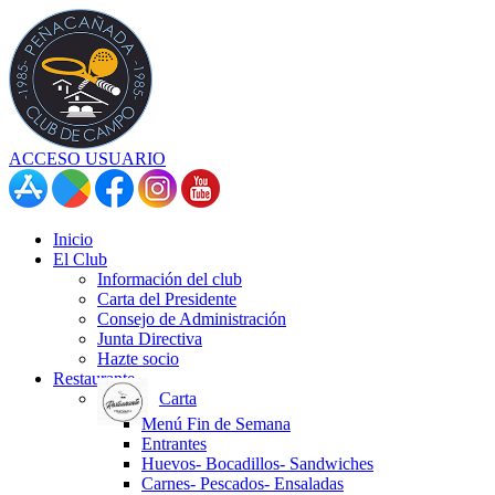
ACCESO USUARIO
Inicio
El Club
Información del club
Carta del Presidente
Consejo de Administración
Junta Directiva
Hazte socio
Restaurante
Carta
Menú Fin de Semana
Entrantes
Huevos- Bocadillos- Sandwiches
Carnes- Pescados- Ensaladas