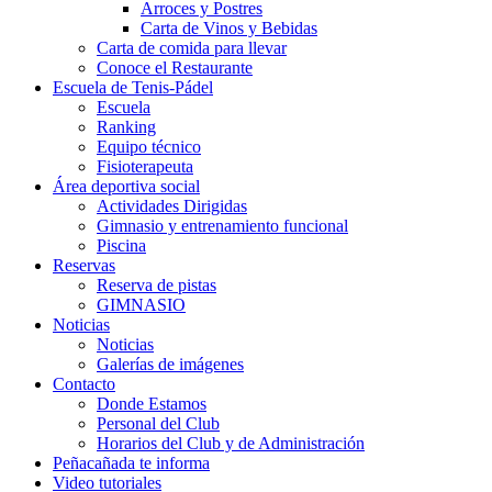
Arroces y Postres
Carta de Vinos y Bebidas
Carta de comida para llevar
Conoce el Restaurante
Escuela de Tenis-Pádel
Escuela
Ranking
Equipo técnico
Fisioterapeuta
Área deportiva social
Actividades Dirigidas
Gimnasio y entrenamiento funcional
Piscina
Reservas
Reserva de pistas
GIMNASIO
Noticias
Noticias
Galerías de imágenes
Contacto
Donde Estamos
Personal del Club
Horarios del Club y de Administración
Peñacañada te informa
Video tutoriales